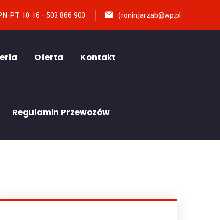
PN-PT 10-16 - 503 866 900
(
ronin.jarzab@wp.pl
eria
Oferta
Kontakt
Regulamin Przewozów