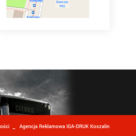
ości
Agencja Reklamowa IGA-DRUK Koszalin